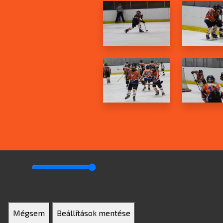
Mégsem
Beállítások mentése