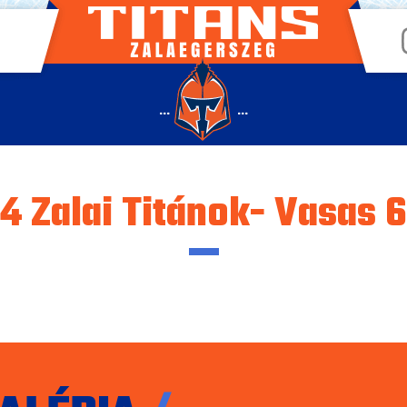
...
...
4 Zalai Titánok- Vasas 