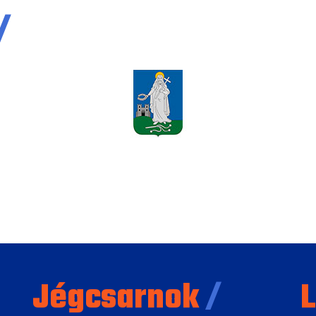
/
Jégcsarnok
/
L