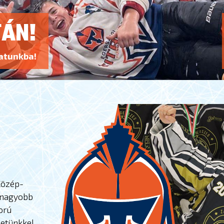
TÁN!
atunkba!
Közép-
gnagyobb
orú
zetünkkel