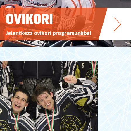
OVIKORI
Jelentkezz ovikori programunkba!