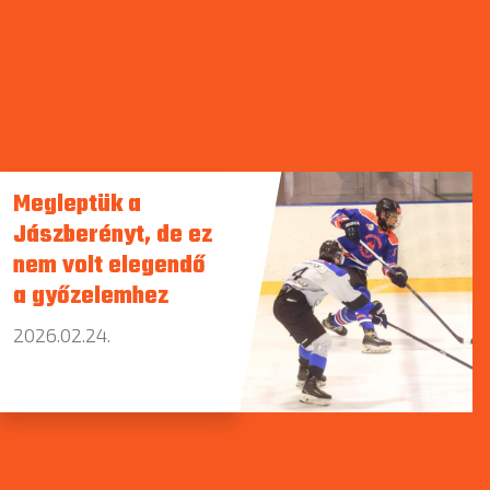
Megleptük a
Jászberényt, de ez
nem volt elegendő
a győzelemhez
2026.02.24.