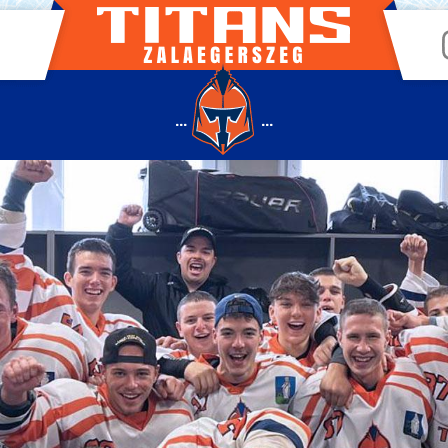
...
...