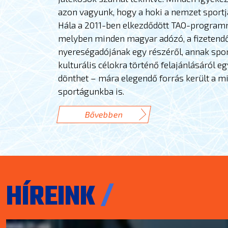
azon vagyunk, hogy a hoki a nemzet sportj
Hála a 2011-ben elkezdődött TAO-program
melyben minden magyar adózó, a fizetend
nyereségadójának egy részéről, annak spor
kulturális célokra történő felajánlásáról e
dönthet – mára elegendő forrás került a m
sportágunkba is.
Bővebben
HÍREINK
/