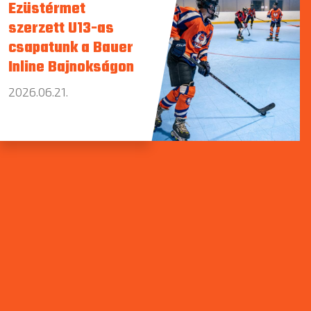
Ezüstérmet
szerzett U13-as
csapatunk a Bauer
Inline Bajnokságon
2026.06.21.