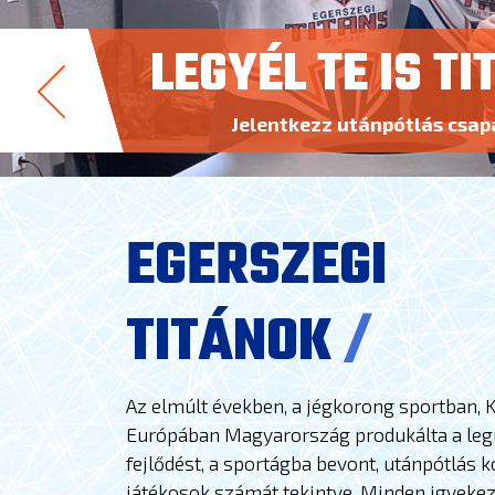
LEGYÉL TE IS TI
Jelentkezz utánpótlás csap
EGERSZEGI
TITÁNOK
/
Az elmúlt években, a jégkorong sportban, 
Európában Magyarország produkálta a le
fejlődést, a sportágba bevont, utánpótlás k
játékosok számát tekintve. Minden igyeke