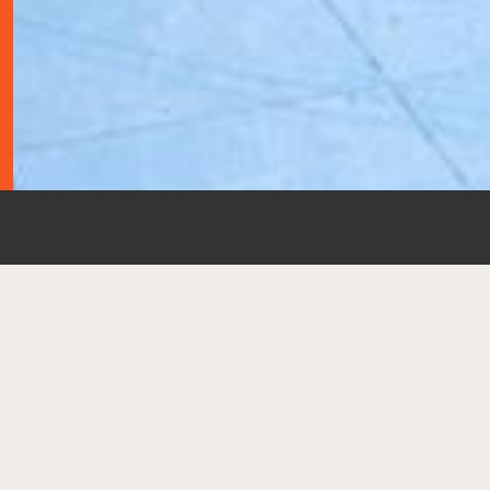
Ezüstérmet szerzett U13-as csapatunk a 
2026.06.21.