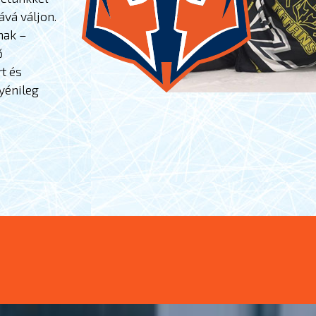
ává váljon.
nak –
ő
t és
gyénileg
i