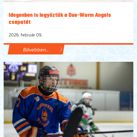
Idegenben is legyőztük a Due-Worm Angels
csapatát
2026. február 09.
Bővebben...