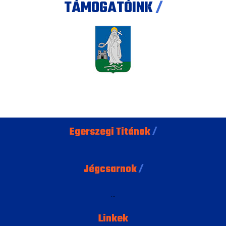
TÁMOGATÓINK
/
Egerszegi Titánok
/
Jégcsarnok
/
...
Linkek