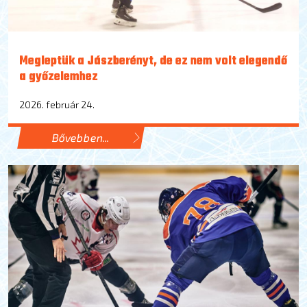
Megleptük a Jászberényt, de ez nem volt elegendő
a győzelemhez
2026. február 24.
Bővebben...