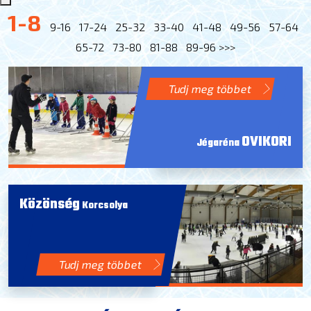
1-8
9-16
17-24
25-32
33-40
41-48
49-56
57-64
65-72
73-80
81-88
89-96
>>>
Tudj meg többet
OVIKORI
Jégaréna
Közönség
Korcsolya
Tudj meg többet