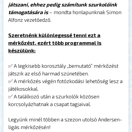
játszani, ehhez pedig számítunk szurkolóink
támogatására is
– mondta honlapunknak Simon
Alfonz vezetőedző.
Szeretnénk különlegessé tenni ezt a
mérkőzést, ezért több programmal is
készülünk:
✅ A legkisebb korosztály „bemutató” mérkőzést
játszik az első harmad szünetében.
✅ A mérkőzés végén fotózkodási lehetőség lesz a
játékosokkal.
✅ A találkozó után a szurkolók közösen
korcsolyázhatnak a csapat tagjaival.
Legyünk minél többen a szezon utolsó Andersen-
ligás mérkőzésén!