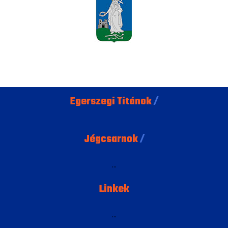
Egerszegi Titánok
/
Jégcsarnok
/
...
Linkek
...