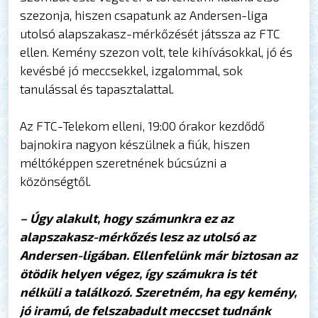
szezonja, hiszen csapatunk az Andersen-liga
utolsó alapszakasz-mérkőzését játssza az FTC
ellen. Kemény szezon volt, tele kihívásokkal, jó és
kevésbé jó meccsekkel, izgalommal, sok
tanulással és tapasztalattal.
Az FTC-Telekom elleni, 19:00 órakor kezdődő
bajnokira nagyon készülnek a fiúk, hiszen
méltóképpen szeretnének búcsúzni a
közönségtől.
– Úgy alakult, hogy számunkra ez az
alapszakasz-mérkőzés lesz az utolsó az
Andersen-ligában. Ellenfelünk már biztosan az
ötödik helyen végez, így számukra is tét
nélküli a találkozó. Szeretném, ha egy kemény,
jó iramú, de felszabadult meccset tudnánk