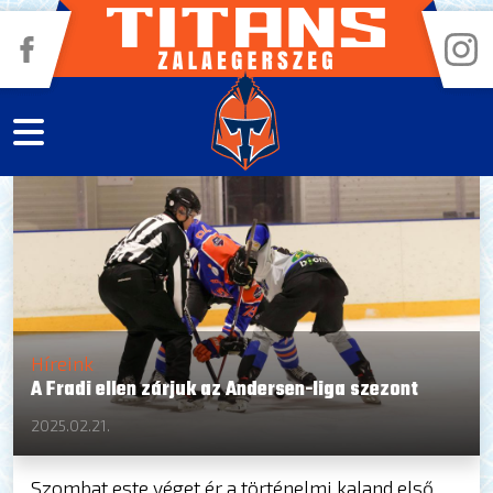
Híreink
A Fradi ellen zárjuk az Andersen-liga szezont
2025.02.21.
Szombat este véget ér a történelmi kaland első