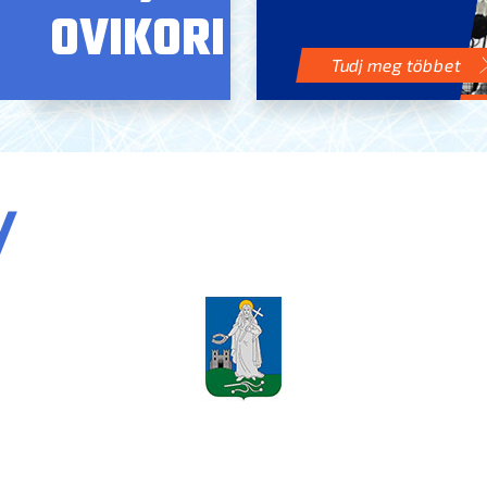
OVIKORI
Tudj meg többet
/