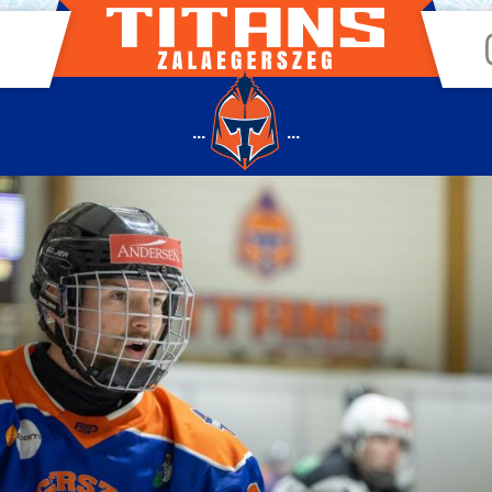
...
...