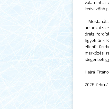
valamint az 
kedvezőbb po
– Mostanában
arcunkat sze
óriási fordí
figyelnünk. 
ellenfelünkb
mérkőzés ir
idegenbeli g
Hajrá, Titáno
2026. februá