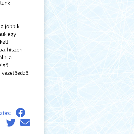
llunk
a jobbik
nük egy
kell
ba, hiszen
lni a
első
z vezetőedző.
tás: