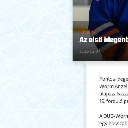
Híreink
Az első idegen
2026.02.07.
Fontos idege
Worm Angels
alapszakaszá
19. forduló 
A DUE-Worm A
egy hosszabb