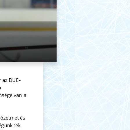
r az DUE-
a
ősége van, a
yőzelmet és
ségünknek,