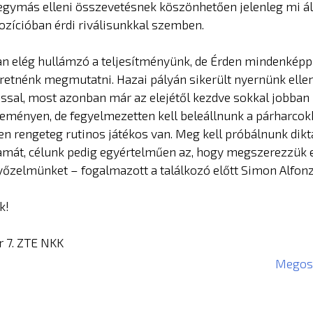
egymás elleni összevetésnek köszönhetően jelenleg mi á
zícióban érdi riválisunkkal szemben.
 elég hullámzó a teljesítményünk, de Érden mindenképp 
retnénk megmutatni. Hazai pályán sikerült nyernünk elle
tással, most azonban már az elejétől kezdve sokkal jobban 
Keményen, de fegyelmezetten kell beleállnunk a párharcok
en rengeteg rutinos játékos van. Meg kell próbálnunk diktá
amát, célunk pedig egyértelműen az, hogy megszerezzük 
yőzelmünket – fogalmazott a találkozó előtt Simon Alfon
k!
r 7. ZTE NKK
Megosz