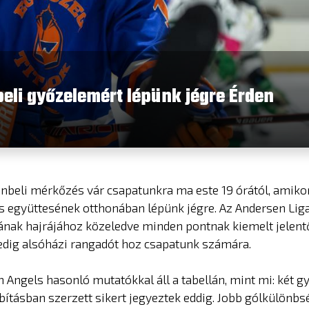
beli győzelemért lépünk jégre Érden
nbeli mérkőzés vár csapatunkra ma este 19 órától, amiko
 együttesének otthonában lépünk jégre. Az Andersen Lig
nak hajrájához közeledve minden pontnak kiemelt jelent
pedig alsóházi rangadót hoz csapatunk számára.
ngels hasonló mutatókkal áll a tabellán, mint mi: két g
ításban szerzett sikert jegyeztek eddig. Jobb gólkülönb