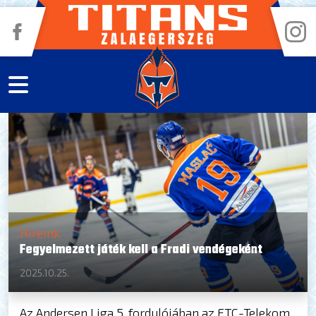
Híreink
Fegyelmezett játék kell a Fradi vendégeként
2025.10.25.
Az Andersen Liga 5. fordulójában az FTC-Telekom