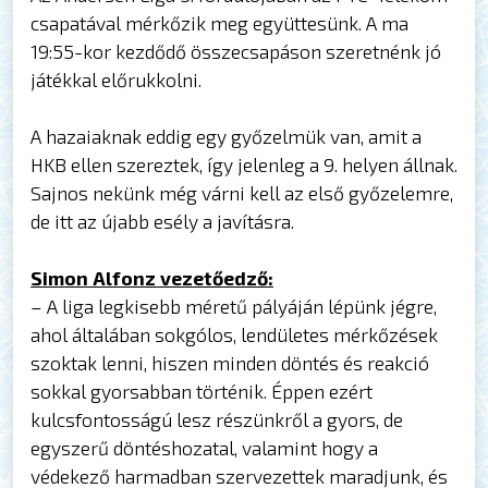
csapatával mérkőzik meg együttesünk. A ma
19:55-kor kezdődő összecsapáson szeretnénk jó
játékkal előrukkolni.
A hazaiaknak eddig egy győzelmük van, amit a
HKB ellen szereztek, így jelenleg a 9. helyen állnak.
Sajnos nekünk még várni kell az első győzelemre,
de itt az újabb esély a javításra.
Simon Alfonz vezetőedző:
– A liga legkisebb méretű pályáján lépünk jégre,
ahol általában sokgólos, lendületes mérkőzések
szoktak lenni, hiszen minden döntés és reakció
sokkal gyorsabban történik. Éppen ezért
kulcsfontosságú lesz részünkről a gyors, de
egyszerű döntéshozatal, valamint hogy a
védekező harmadban szervezettek maradjunk, és