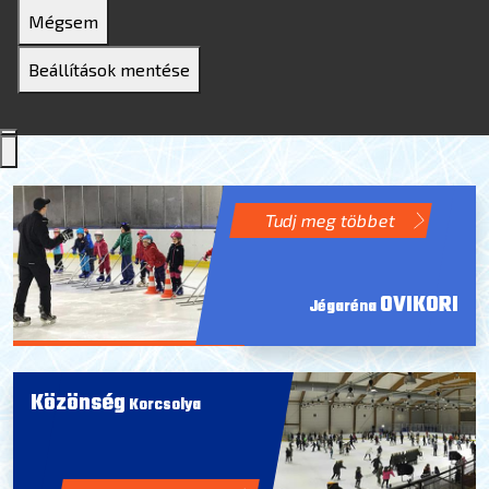
Mégsem
Beállítások mentése
Tudj meg többet
OVIKORI
Jégaréna
Közönség
Korcsolya