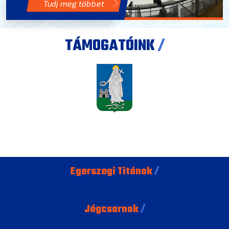
Tudj meg többet
TÁMOGATÓINK
/
Egerszegi Titánok
/
Jégcsarnok
/