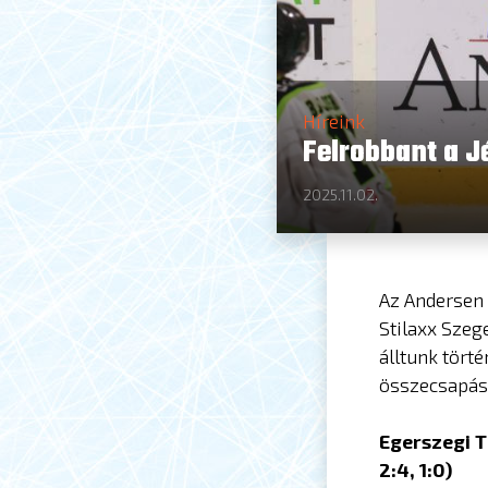
Híreink
Felrobbant a J
2025.11.02.
Az Andersen 
Stilaxx Szeg
álltunk tört
összecsapás
Egerszegi T
2:4, 1:0)