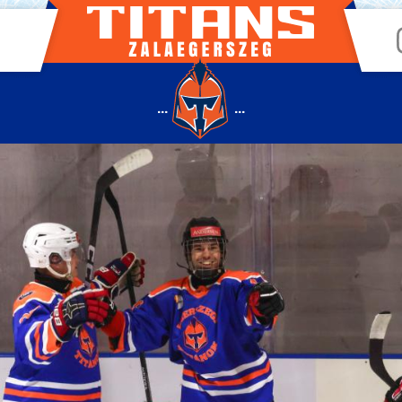
...
...