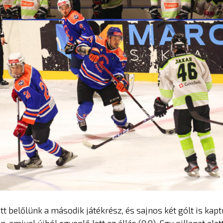
tt belőlünk a második játékrész, és sajnos két gólt is kap