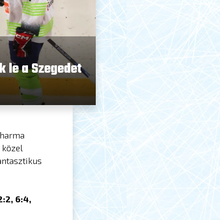
 le a Szegedet
 Pharma
 közel
antasztikus
:2, 6:4,