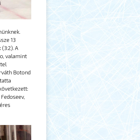
emünknek.
ssze 13
(3:2). A
o, valamint
tel
orváth Botond
tatta
következett:
 Fedoseev,
Béres