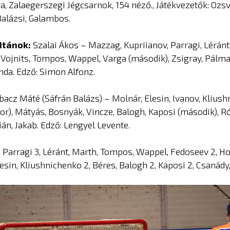
a, Zalaegerszegi Jégcsarnok, 154 néző., Játékvezetők: Ozsv
Balázsi, Galambos.
itánok:
Szalai Ákos – Mazzag, Kupriianov, Parragi, Léránt
, Vojnits, Tompos, Wappel, Varga (második), Zsigray, Pálma
nda. Edző: Simon Alfonz.
bacz Máté (Sáfrán Balázs) – Molnár, Elesin, Ivanov, Kliush
sor), Mátyás, Bosnyák, Vincze, Balogh, Kaposi (második), R
án, Jakab. Edző: Lengyel Levente.
:
Parragi 3, Léránt, Marth, Tompos, Wappel, Fedoseev 2, Ho
Elesin, Kliushnichenko 2, Béres, Balogh 2, Kaposi 2, Csanády,