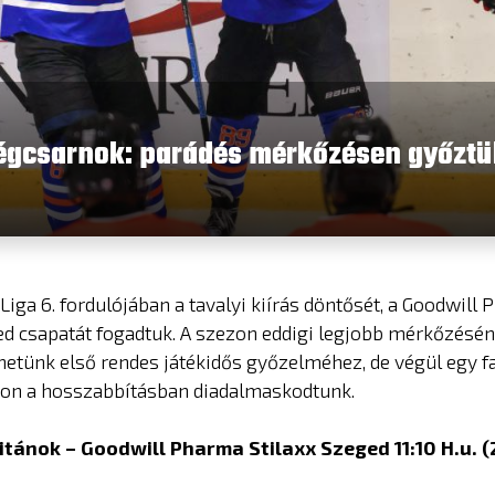
égcsarnok: parádés mérkőzésen győztük
Liga 6. fordulójában a tavalyi kiírás döntősét, a Goodwill
ed csapatát fogadtuk. A szezon eddigi legjobb mérkőzésén
énetünk első rendes játékidős győzelméhez, de végül egy f
on a hosszabbításban diadalmaskodtunk.
itánok – Goodwill Pharma Stilaxx Szeged 11:10 H.u. (2