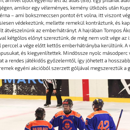
, amivel újból egyenlő lett az állás (8:8). Egy pillanat alatt
 jégen, amikor egy véleményes, kemény ütközés után Kup
cérna – ami bokszmeccsen pontot ért volna, itt viszont vé
Hősiesen védekeztünk, mellette remekül kontráztunk, és kap
ült átvészelnünk az emberhátrányt. A hajrában Tompos Ák
ival kétgólos előnyt szereztünk, de még nem volt vége az
él perccel a vége előtt kettős emberhátrányba kerültünk. A
apusukat, és kiegyenlítettek. Mindössze nyolc másodperc 
at a rendes játékidős győzelemtől, így jöhetett a hosszabb
remek egyéni akcióból szerzett góljával megszereztük a 