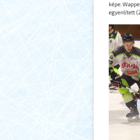
képe: Wappel
egyenlített (2