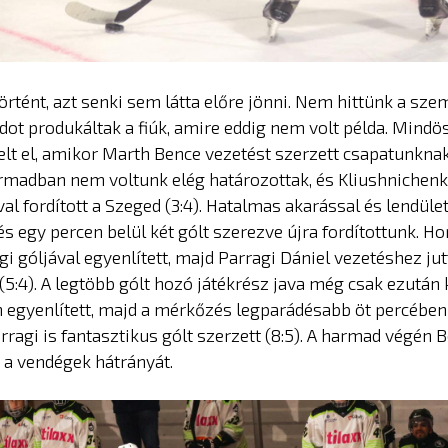
örtént, azt senki sem látta előre jönni. Nem hittünk a sz
ot produkáltak a fiúk, amire eddig nem volt példa. Mindö
lt el, amikor Marth Bence vezetést szerzett csapatunknak 
madban nem voltunk elég határozottak, és Kliushnichenk
val fordított a Szeged (3:4). Hatalmas akarással és lendület
és egy percen belül két gólt szerezve újra fordítottunk. H
i góljával egyenlített, majd Parragi Dániel vezetéshez jut
(5:4). A legtöbb gólt hozó játékrész java még csak ezután 
 egyenlített, majd a mérkőzés legparádésabb öt percében
rragi is fantasztikus gólt szerzett (8:5). A harmad végén 
 a vendégek hátrányát.