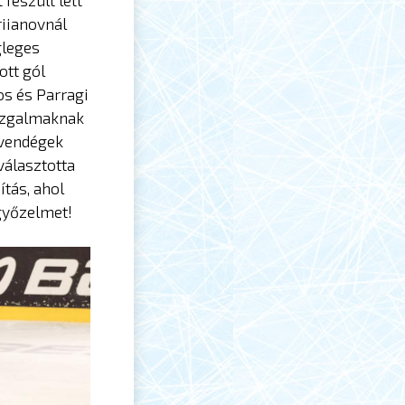
 feszült lett
riianovnál
gleges
ott gól
os és Parragi
 izgalmaknak
 vendégek
választotta
ítás, ahol
győzelmet!