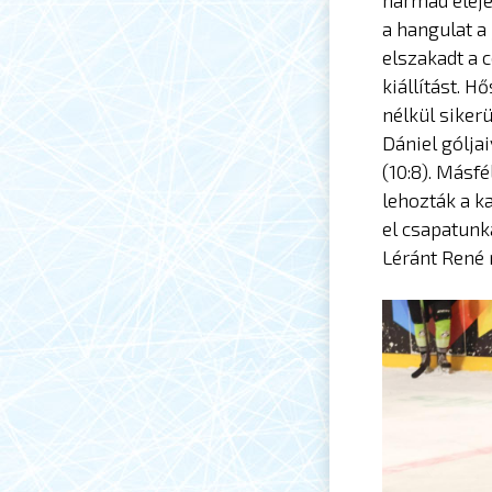
harmad elején
a hangulat a
elszakadt a 
kiállítást. 
nélkül siker
Dániel gólja
(10:8). Másf
lehozták a k
el csapatunk
Léránt René 