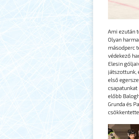
Ami ezután t
Olyan harmad
másodperc te
védekező har
Elesin góljai
játszottunk, 
első egerszeg
csapatunkat 
előbb Balogh
Grunda és Pa
csökkentette