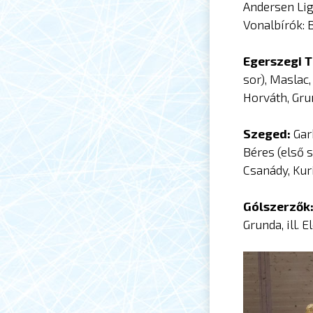
Andersen Lig
Vonalbírók: 
Egerszegi T
sor), Maslac
Horváth, Gru
Szeged:
Gar
Béres (első 
Csanády, Kuri
Gólszerzők
Grunda, ill. 