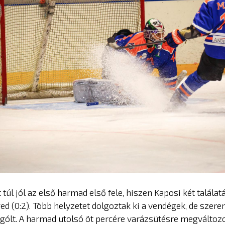
túl jól az első harmad első fele, hiszen Kaposi két találat
ged (0:2). Több helyzetet dolgoztak ki a vendégek, de szer
 gólt. A harmad utolsó öt percére varázsütésre megváltozo