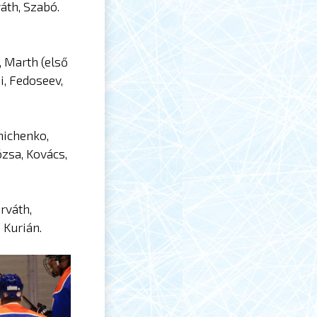
áth, Szabó.
, Marth (első
i, Fedoseev,
nichenko,
ózsa, Kovács,
rváth,
 Kurián.