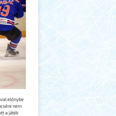
ával előnybe
encsére nem
tt a játék