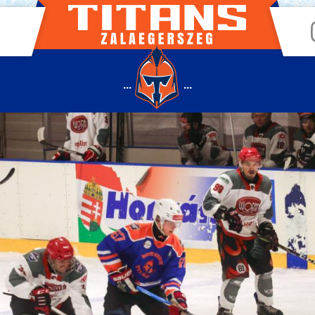
...
...