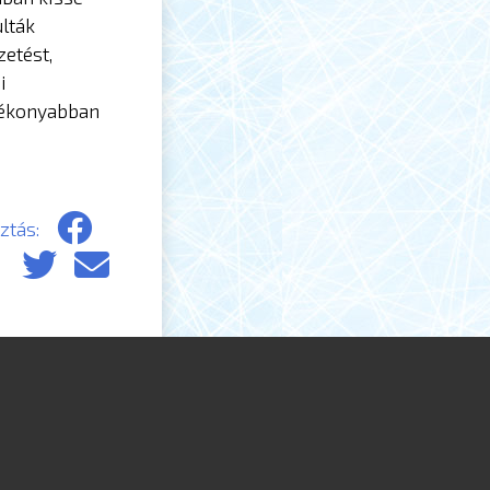
ulták
etést,
i
atékonyabban
tás: