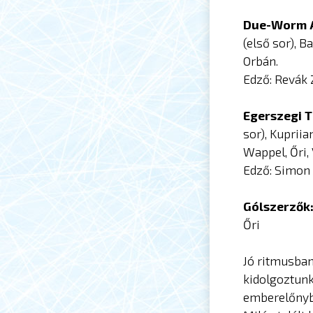
Due-Worm 
(első sor), B
Orbán.
Edző: Revák 
Egerszegi 
sor), Kupriia
Wappel, Őri,
Edző: Simon 
Gólszerzők
Őri
Jó ritmusban
kidolgoztunk
emberelőnybe