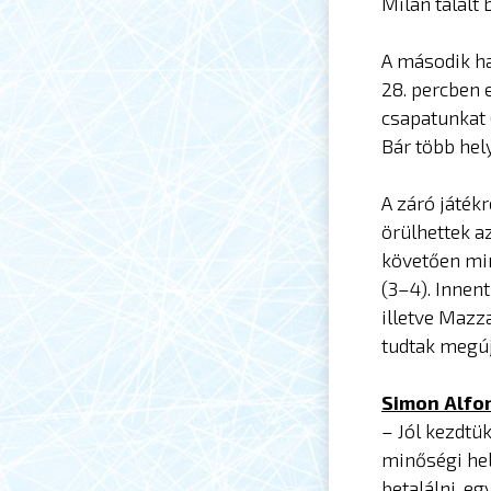
Milán talált 
A második ha
28. percben 
csapatunkat 
Bár több hely
A záró játék
örülhettek az
követően min
(3–4). Innent
illetve Mazz
tudtak megúj
Simon Alfon
– Jól kezdtü
minőségi hel
betalálni, e