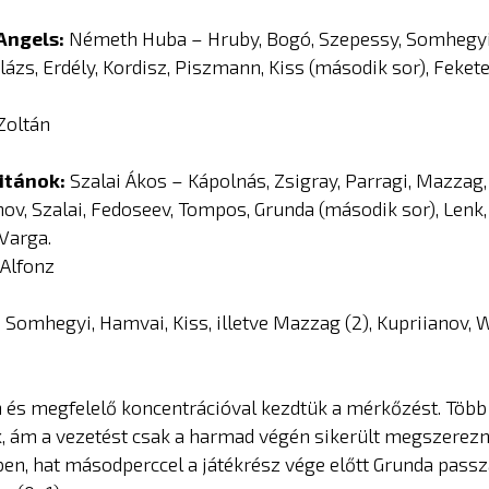
Angels:
Németh Huba – Hruby, Bogó, Szepessy, Somhegy
alázs, Erdély, Kordisz, Piszmann, Kiss (második sor), Fekete
Zoltán
Titánok:
Szalai Ákos – Kápolnás, Zsigray, Parragi, Mazzag,
nov, Szalai, Fedoseev, Tompos, Grunda (második sor), Lenk, 
 Varga.
Alfonz
:
Somhegyi, Hamvai, Kiss, illetve Mazzag (2), Kupriianov, W
 és megfelelő koncentrációval kezdtük a mérkőzést. Több 
, ám a vezetést csak a harmad végén sikerült megszerezn
n, hat másodperccel a játékrész vége előtt Grunda pass