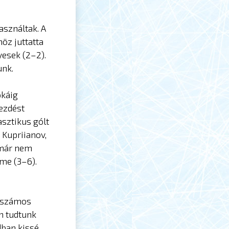
asználtak. A
öz juttatta
yesek (2–2).
unk.
okáig
kezdést
sztikus gólt
n Kupriianov,
 már nem
lme (3–6).
s számos
n tudtunk
dban kissé