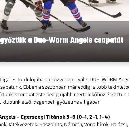
legyőztük a Due-Worm Angels csapatát
Liga 19. fordulójában a közvetlen rivális DUE-WORM Ange
 csapatunk. Ebben a szezonban már eddig is több tekintet
írtunk, szombat este pedig újabb mérföldkőhöz érkeztünk
 klubunk első idegenbeli győzelme a ligában.
gels – Egerszegi Titánok 3–6 (0–1, 2–1, 1–4)
nok, Játékvezetők: Haszonits, Németh, Vonalbírók: Balázsi