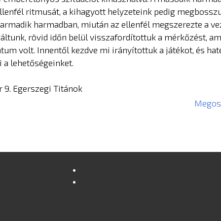
ellenfél ritmusát, a kihagyott helyzeteink pedig megbossz
armadik harmadban, miután az ellenfél megszerezte a vez
áltunk, rövid időn belül visszafordítottuk a mérkőzést, am
m volt. Innentől kezdve mi irányítottuk a játékot, és h
i a lehetőségeinket.
r 9. Egerszegi Titánok
Megosz