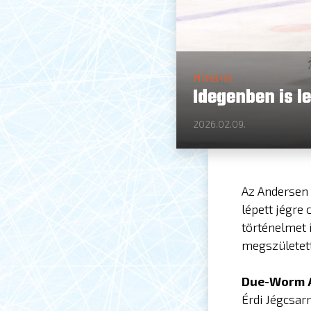
Híreink
Idegenben is 
2026.02.09.
Az Andersen 
lépett jégre
történelmet 
megszületett
Due-Worm An
Érdi Jégcsar