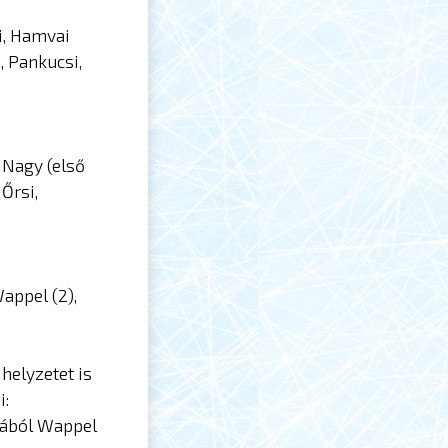
i, Hamvai
, Pankucsi,
 Nagy (első
Őrsi,
appel (2),
helyzetet is
i:
zából Wappel