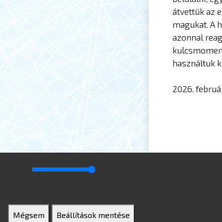
átvettük az 
magukat. A h
azonnal reag
kulcsmomentu
használtuk k
2026. februá
Mégsem
Beállítások mentése