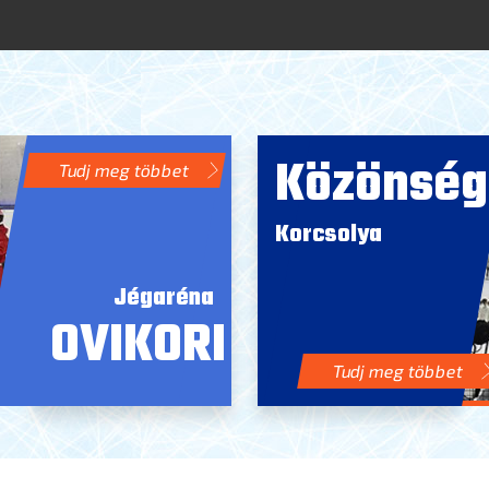
Közönség
Tudj meg többet
Korcsolya
Jégaréna
OVIKORI
Tudj meg többet