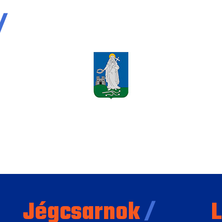
/
Jégcsarnok
/
L