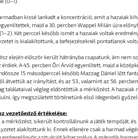
be (0–1).
rmadban kissé lankadt a koncentráció, amit a hazaiak kih
egyenlítettek, majd a 30. percben Wappel Milán újra előnyh
(1–2). Két perccel később ismét a hazaiak voltak eredmén
zetet is kialakítottunk, a befejezéseknél pontatlanok volt
rész elején először került hátrányba csapatunk, ám nem s
 érdiek. A 45. percben Őri Árvíd egyenlített, majd a közép
dössze 15 másodperccel később Mazzag Dániel lőtt fanta
ől átvettük az irányítást, és az 53., valamint az 56. percbe
ag találataival végleg eldöntöttük a mérkőzést. A hazaiak
ulni, így megszületett történetünk első idegenbeli győze
z vezetőedző értékelése:
k a mérkőzést, sikerült kontrollálnunk a játék tempóját, é
yzetet alakítottunk ki. Ennek ellenére csak a harmad végé
gy emberelőnyös szituációt kihasználva. A második harma