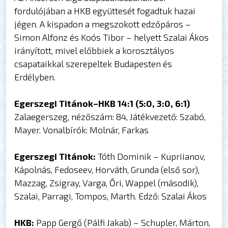
fordulójában a HKB együttesét fogadtuk hazai
jégen. A kispadon a megszokott edzőpáros –
Simon Alfonz és Koós Tibor – helyett Szalai Ákos
irányított, mivel előbbiek a korosztályos
csapataikkal szerepeltek Budapesten és
Erdélyben.
Egerszegi Titánok–HKB 14:1 (5:0, 3:0, 6:1)
Zalaegerszeg, nézőszám: 84, Játékvezető: Szabó,
Mayer. Vonalbírók: Molnár, Farkas
Egerszegi Titánok:
Tóth Dominik – Kupriianov,
Kápolnás, Fedoseev, Horváth, Grunda (első sor),
Mazzag, Zsigray, Varga, Őri, Wappel (második),
Szalai, Parragi, Tompos, Marth. Edző: Szalai Ákos
HKB:
Papp Gergő (Pálfi Jakab) – Schupler, Márton,