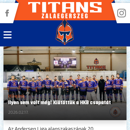
Híreink
Ilyen sem volt még! Kiütöttük a HKB csapatát
2026.02.17.
Az Andersen Liga alapszakaszának 20.