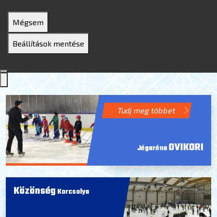
Mégsem
Beállítások mentése
Tudj meg többet
OVIKORI
Jégaréna
Közönség
Korcsolya