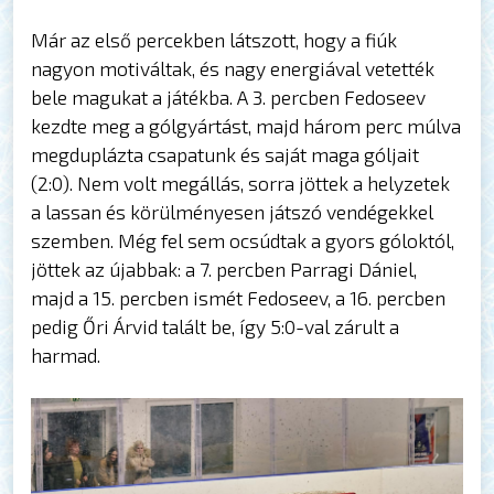
Már az első percekben látszott, hogy a fiúk
nagyon motiváltak, és nagy energiával vetették
bele magukat a játékba. A 3. percben Fedoseev
kezdte meg a gólgyártást, majd három perc múlva
megduplázta csapatunk és saját maga góljait
(2:0). Nem volt megállás, sorra jöttek a helyzetek
a lassan és körülményesen játszó vendégekkel
szemben. Még fel sem ocsúdtak a gyors góloktól,
jöttek az újabbak: a 7. percben Parragi Dániel,
majd a 15. percben ismét Fedoseev, a 16. percben
pedig Őri Árvid talált be, így 5:0-val zárult a
harmad.