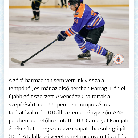
A záró harmadban sem vettünk vissza a
tempóból, és már az első percben Parragi Dániel
újabb gólt szerzett. A vendégek hajtottak a
szépítésért, de a 44. percben Tompos Ákos
találatával már 10:0 állt az eredményjelzőn. A 48.
percben büntetőhöz jutott a HKB, amelyet Komjáti
értékesített, megszerezve csapata becsületgólját
(10:1). A találkozó végét ismét megnyomták a fiúk,