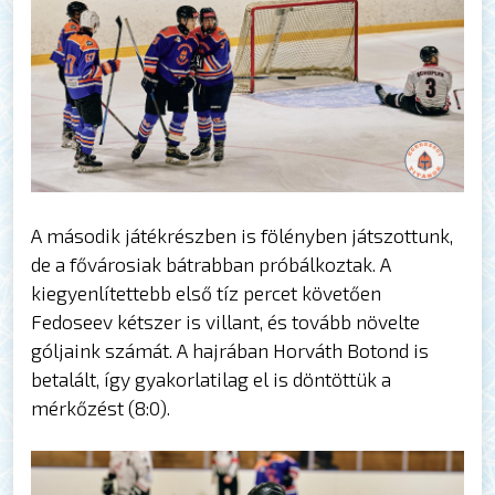
A második játékrészben is fölényben játszottunk,
de a fővárosiak bátrabban próbálkoztak. A
kiegyenlítettebb első tíz percet követően
Fedoseev kétszer is villant, és tovább növelte
góljaink számát. A hajrában Horváth Botond is
betalált, így gyakorlatilag el is döntöttük a
mérkőzést (8:0).