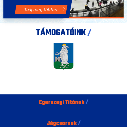
Tudj meg többet
TÁMOGATÓINK
/
Egerszegi Titánok
/
Jégcsarnok
/