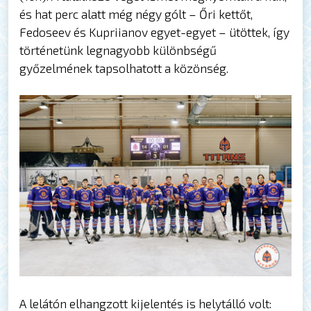
és hat perc alatt még négy gólt – Őri kettőt,
Fedoseev és Kupriianov egyet-egyet – ütöttek, így
történetünk legnagyobb különbségű
győzelmének tapsolhatott a közönség.
A lelátón elhangzott kijelentés is helytálló volt: