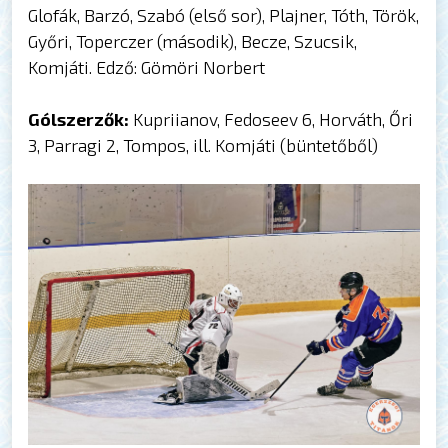
Glofák, Barzó, Szabó (első sor), Plajner, Tóth, Török,
Győri, Toperczer (második), Becze, Szucsik,
Komjáti. Edző: Gömöri Norbert
Gólszerzők:
Kupriianov, Fedoseev 6, Horváth, Őri
3, Parragi 2, Tompos, ill. Komjáti (büntetőből)