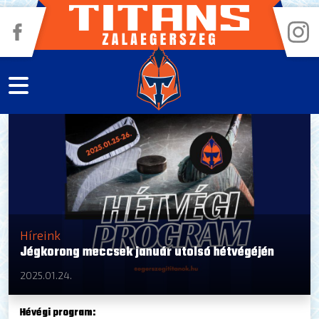
Híreink
Jégkorong meccsek január utolsó hétvégéjén
2025.01.24.
Hévégi program: