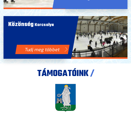
Közönség
Korcsolya
Tudj meg többet
TÁMOGATÓINK
/