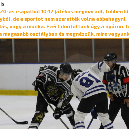
is:
U20-as csapatból 10-12 játékos megmaradt, többen k
yból, de a sportot nem szerették volna abbahagyni. 
lás, vagy a munka. Ezért döntöttünk úgy a nyáron, 
 a magasabb osztályban és megnézzük, mire vagyun