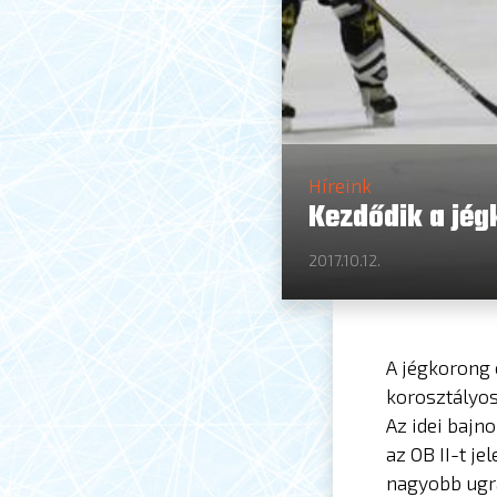
Híreink
Kezdődik a jég
2017.10.12.
A jégkorong 
korosztályos
Az idei bajn
az OB II-t je
nagyobb ugrá