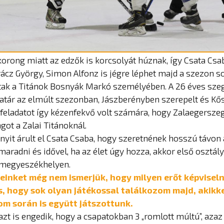
gkorong miatt az edzők is korcsolyát húznak, így Csata Csa
ácz György, Simon Alfonz is jégre léphet majd a szezon so
oltak a Titánok Bosnyák Markó személyében. A 26 éves sze
satár az elmúlt szezonban, Jászberényben szerepelt és K
 feladatot így kézenfekvő volt számára, hogy Zalaegersze
got a Zalai Titánoknál.
nnyit árult el Csata Csaba, hogy szeretnének hosszú távon 
radni és idővel, ha az élet úgy hozza, akkor első osztál
a megyeszékhelyen.
leinket még nem ismerjük, hogy milyen erőt képviseln
s, hogy sok olyan játékossal találkozom majd, akikk
m során is együtt játszottunk.
azt is engedik, hogy a csapatokban 3 „romlott múltú”, azaz