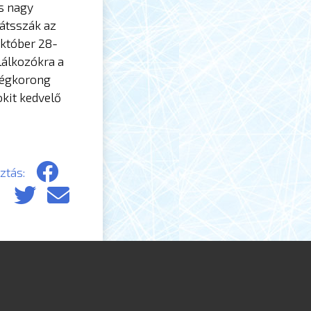
is nagy
játsszák az
október 28-
lálkozókra a
 jégkorong
kit kedvelő
tás: