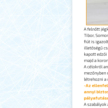
A felnőtt jé
Tibor, Somor
fiút is igaz
illetőségű c
kapott edzői
majd a koron
A célokról a
mezőnyben ma
létrehozni 
-Az ellenfe
annyi bizto
pályafutáso
A szabályok 