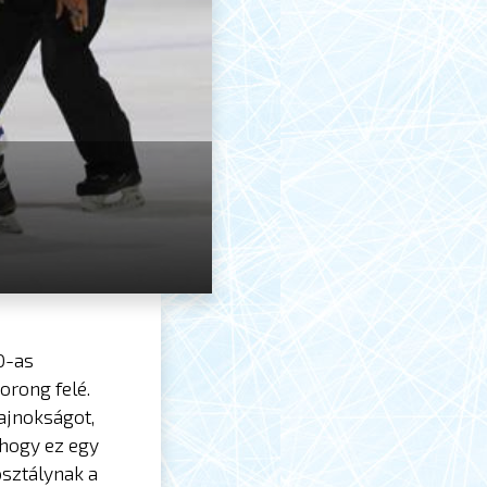
0-as
orong felé.
ajnokságot,
 hogy ez egy
osztálynak a