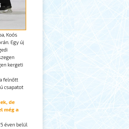
ba, Koós
rán. Egy új
gedi
őszegen
gen kergeti
a felnőtt
yú csapatot
ek, de
el még a
 5 éven belül