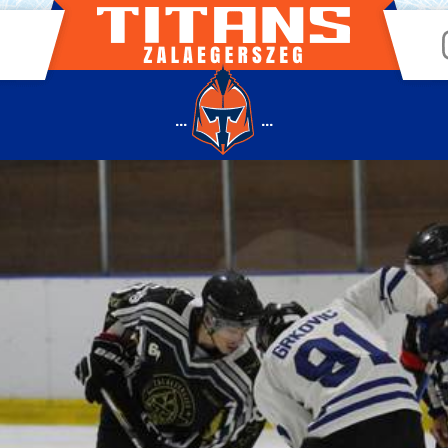
...
...