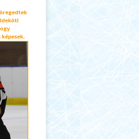
iöregedtek
Ideköti
hogy
k képesek.