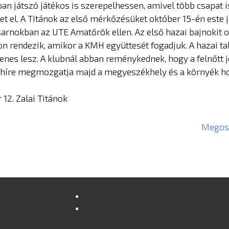
ban játszó játékos is szerepelhessen, amivel több csapat 
het el. A Titánok az első mérkőzésüket október 15-én este 
sarnokban az UTE Amatőrök ellen. Az első hazai bajnokit 
n rendezik, amikor a KMH együttesét fogadjuk. A hazai ta
enes lesz. A klubnál abban reménykednek, hogy a felnőtt
híre megmozgatja majd a megyeszékhely és a környék ho
 12. Zalai Titánok
Megosz