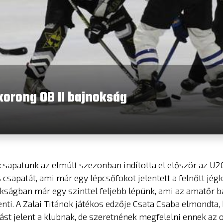
korong OB II bajnokság
csapatunk az elmúlt szezonban indította el először az U2
 csapatát, ami már egy lépcsőfokot jelentett a felnőtt jégk
okságban már egy szinttel feljebb lépünk, ami az amatőr b
lenti. A Zalai Titánok játékos edzője Csata Csaba elmondta,
st jelent a klubnak, de szeretnének megfelelni ennek az 