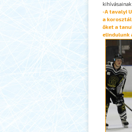
kihívásainak 
-A tavalyi 
a korosztál
őket a tanu
elindulunk