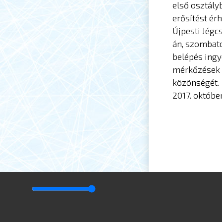
első osztály
erősítést ér
Újpesti Jégc
án, szombato
belépés ingy
mérkőzések 
közönségét.
2017. október