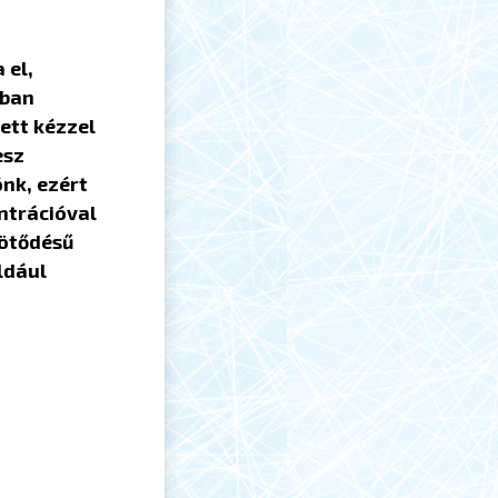
 el,
ában
ett kézzel
esz
ónk, ezért
ntrációval
ötődésű
ldául