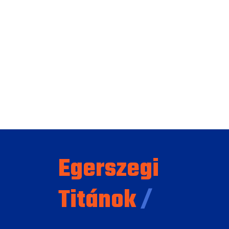
Egerszegi
Titánok
/