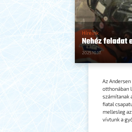
Híreink
Nehéz feladat 
2025.10.17.
Az Andersen
otthonában l
számítanak 
fiatal csapa
mellesleg az
vívtunk a győ