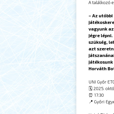
A találkozó 
– Az utóbbi
játékoskere
vagyunk az 
jégre lépni
szükség, le
azt szeretn
játszanána
játékosunk 
Horváth Bot
UNI Győr ETO
🗓 2025. okt
⏰ 17:30
📍 Győri Egy