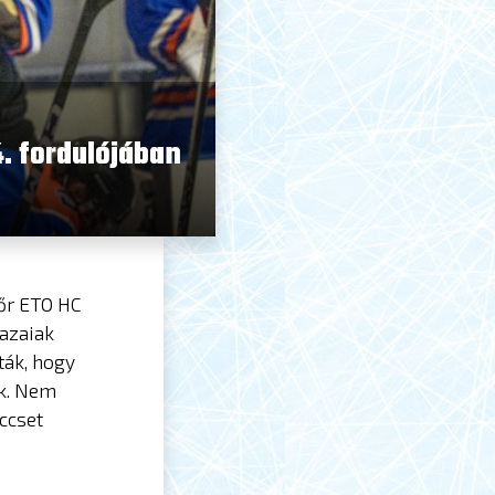
4. fordulójában
őr ETO HC
hazaiak
ták, hogy
ek. Nem
ccset