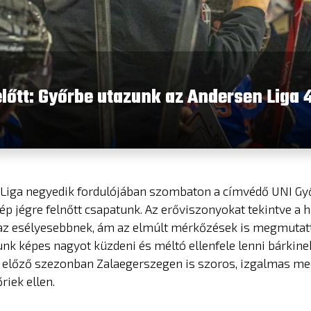
előtt: Győrbe utazunk az Andersen Liga 
 Liga negyedik fordulójában szombaton a címvédő UNI Gy
ép jégre felnőtt csapatunk. Az erőviszonyokat tekintve a 
az esélyesebbnek, ám az elmúlt mérkőzések is megmutat
tunk képes nagyot küzdeni és méltó ellenfele lenni bárkin
 előző szezonban Zalaegerszegen is szoros, izgalmas me
riek ellen.