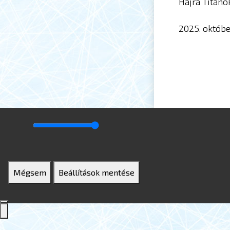
Hajrá Titáno
2025. októbe
Mégsem
Beállítások mentése