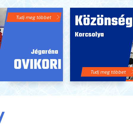
Közönség
Tudj meg többet
Korcsolya
Jégaréna
OVIKORI
Tudj meg többet
/