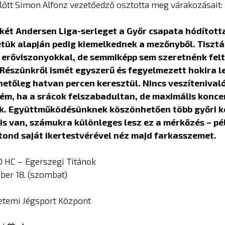
előtt Simon Alfonz vezetőedző osztotta meg várakozásait:
 két Andersen Liga-serleget a Győr csapata hódította
tük alapján pedig kiemelkednek a mezőnyből. Tiszt
erőviszonyokkal, de semmiképp sem szeretnénk felt
. Részünkről ismét egyszerű és fegyelmezett hokira l
hetőleg hatvan percen keresztül. Nincs veszítenival
ém, ha a srácok felszabadultan, de maximális konce
k. Együttműködésünknek köszönhetően több győri k
is van, számukra különleges lesz ez a mérkőzés – pé
ond saját ikertestvérével néz majd farkasszemet.
 HC – Egerszegi Titánok
óber 18. (szombat)
etemi Jégsport Központ