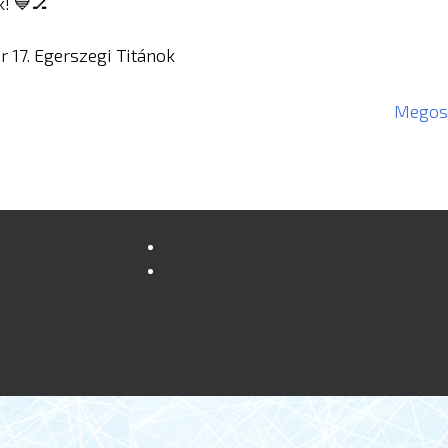
k! 💙🏒
r 17. Egerszegi Titánok
Megosz