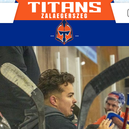
...
...