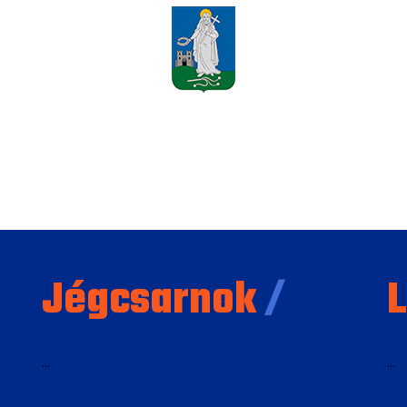
Jégcsarnok
/
L
...
...