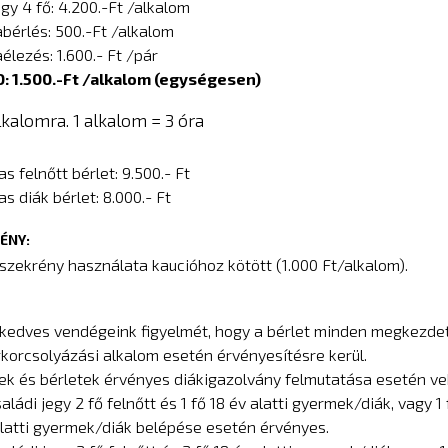
egy 4 fő: 4.200.-Ft /alkalom
bérlés: 500.-Ft /alkalom
élezés: 1.600.- Ft /pár
: 1.500.-Ft /alkalom (egységesen)
lkalomra. 1 alkalom = 3 óra
s felnőtt bérlet: 9.500.- Ft
as diák bérlet: 8.000.- Ft
ÉNY:
szekrény használata kaucióhoz kötött (1.000 Ft/alkalom).
 kedves vendégeink figyelmét, hogy a bérlet minden megkezde
orcsolyázási alkalom esetén érvényesítésre kerül.
ek és bérletek érvényes diákigazolvány felmutatása esetén ve
aládi jegy 2 fő felnőtt és 1 fő 18 év alatti gyermek/diák, vagy 1 
alatti gyermek/diák belépése esetén érvényes.