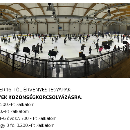
ER 16-TÓL ÉRVÉNYES JEGYÁRAK:
YEK KÖZÖNSÉGKORCSOLYÁZÁSRA
:
1.500.-Ft /alkalom
00.-Ft /alkalom
-6 éves/: 700.- Ft /alkalom
egy 3 fő: 3.200.-Ft /alkalom