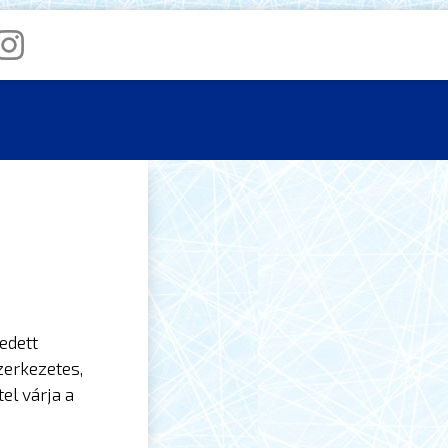
edett
zerkezetes,
el várja a