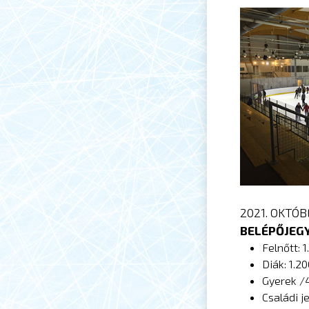
2021. OKTÓB
BELÉPŐJEG
Felnőtt: 
Diák: 1.2
Gyerek /4
Családi j