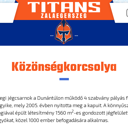
...
...
Közönségkorcsolya
egi jégcsarnok a Dunántúlon működő 4 szabvány pályás f
gyike, mely 2005. évben nyitotta meg a kapuit. A könnyűs
2
ógiával épült létesítmény 1560 m
-es gondozott jégfelülett
gyókat, közel 1000 ember befogadására alkalmas.