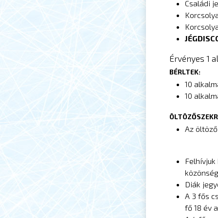
Családi j
Korcsolya
Korcsolya
JÉGDISCO
Érvényes 1 a
BÉRLTEK:
10 alkalma
10 alkalm
ÖLTÖZŐSZEKR
Az öltöző
Felhívjuk
közönségk
Diák jegy
A 3 fős cs
fő 18 év 