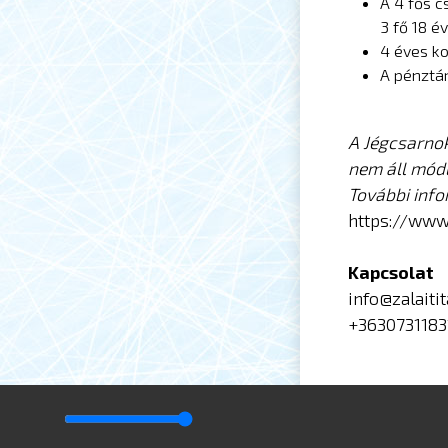
A 4 fős c
3 fő 18 é
4 éves ko
A pénztár
A Jégcsarnok
nem áll mód
További info
https://www
Kapcsolat
info@zalaiti
+3630731183