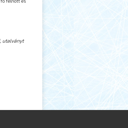
 fő felnőtt és
, utalványt