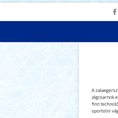
A zalaegersz
jégcsarnok e
finn technol
sportolni vá