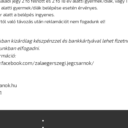
saládi jegy 2 fő felnőtt és 2 fő 18 év alatti gyermek/diák, vagy 1
v alatti gyermek/diák belépése esetén érvényes.
r alatt a belépés ingyenes.
tól való távozás után reklamációt nem fogadunk el!
ban kizárólag készpénzzel és bankkártyával lehet fizetni
unkban elfogadni.
rmáció:
.facebook.com/zalaegerszegi.jegcsarnok/
tanok.hu
1