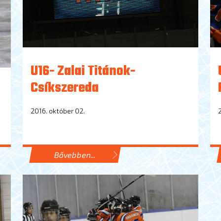
U16- Zalai Titánok-
Csíkszereda
2016. október 02.
Bővebben...