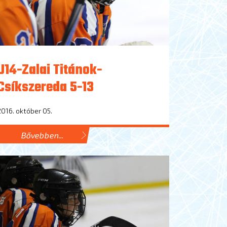
U14-Zalai Titánok-
Csíkszereda 5-13
2016. október 05.
Bővebben...