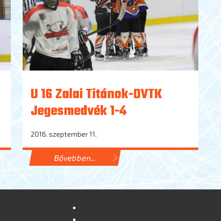
U 16 Zalai Titánok-DVTK
Jegesmedvék 1-4
2016. szeptember 11.
Bővebben...