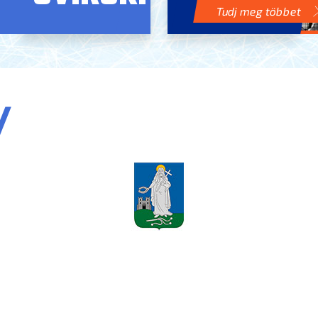
Tudj meg többet
/