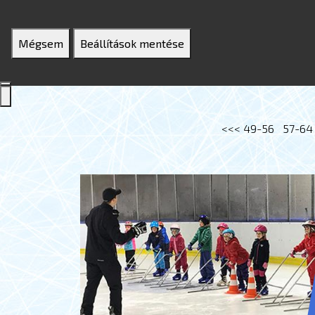
Mégsem
Beállítások mentése
<<<
49-56
57-64