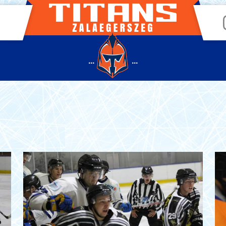
...
...