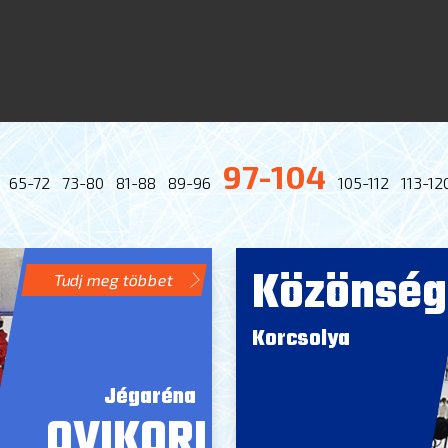
97-104
65-72
73-80
81-88
89-96
105-112
113-12
Közönség
Tudj meg többet
Korcsolya
Jégaréna
OVIKORI