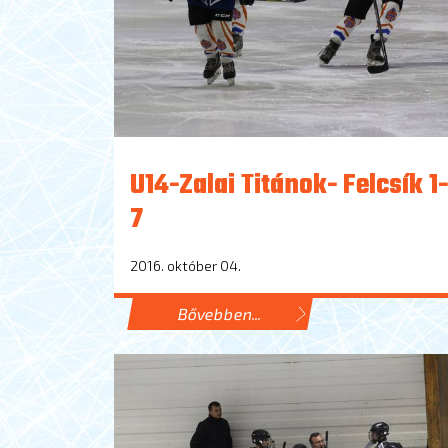
U14-Zalai Titánok- Felcsík 1-
7
2016. október 04.
Bővebben...