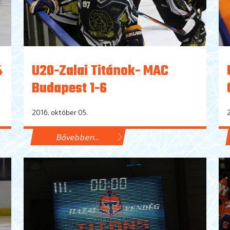
4
U20-Zalai Titánok- MAC
Budapest 1-6
2016. október 05.
Bővebben...